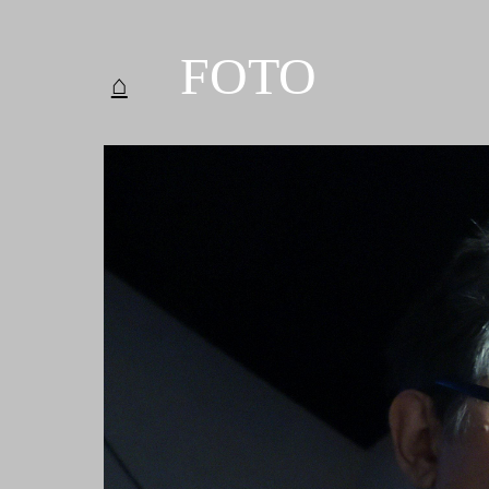
FOTO
⌂